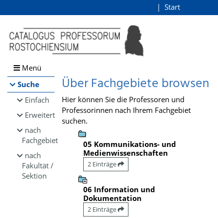
Browsen
Start
Login
direkt zum Inhalt
Menü
Über Fachgebiete browsen
Suche
Hier können Sie die Professoren und
Einfach
Professorinnen nach Ihrem Fachgebiet
Erweitert
suchen.
nach
Fachgebiet
05 Kommunikations- und
Medienwissenschaften
nach
2 Einträge
Fakultät /
Sektion
06 Information und
Dokumentation
2 Einträge