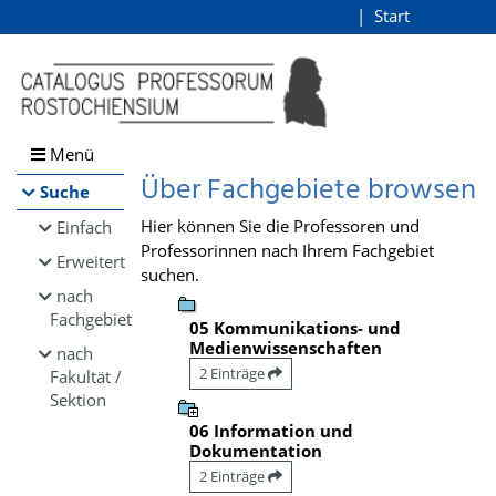
Browsen
Start
Login
direkt zum Inhalt
Menü
Über Fachgebiete browsen
Suche
Hier können Sie die Professoren und
Einfach
Professorinnen nach Ihrem Fachgebiet
Erweitert
suchen.
nach
Fachgebiet
05 Kommunikations- und
Medienwissenschaften
nach
2 Einträge
Fakultät /
Sektion
06 Information und
Dokumentation
2 Einträge