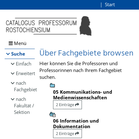
Browsen
Start
Login
direkt zum Inhalt
Menü
Über Fachgebiete browsen
Suche
Hier können Sie die Professoren und
Einfach
Professorinnen nach Ihrem Fachgebiet
Erweitert
suchen.
nach
Fachgebiet
05 Kommunikations- und
Medienwissenschaften
nach
2 Einträge
Fakultät /
Sektion
06 Information und
Dokumentation
2 Einträge