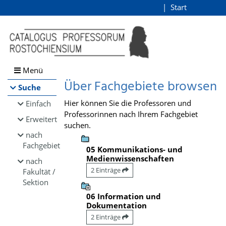
Browsen
Start
Login
direkt zum Inhalt
Menü
Über Fachgebiete browsen
Suche
Hier können Sie die Professoren und
Einfach
Professorinnen nach Ihrem Fachgebiet
Erweitert
suchen.
nach
Fachgebiet
05 Kommunikations- und
Medienwissenschaften
nach
2 Einträge
Fakultät /
Sektion
06 Information und
Dokumentation
2 Einträge