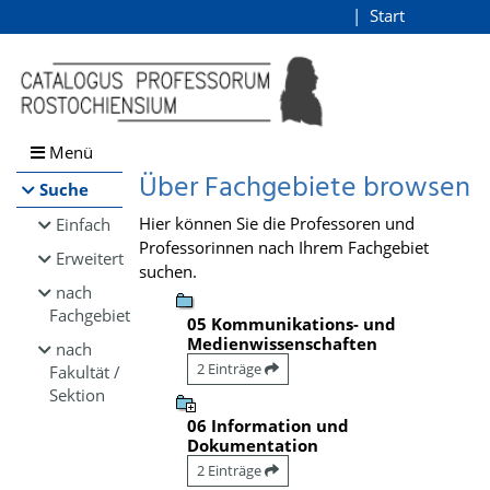
Browsen
Start
Login
direkt zum Inhalt
Menü
Über Fachgebiete browsen
Suche
Hier können Sie die Professoren und
Einfach
Professorinnen nach Ihrem Fachgebiet
Erweitert
suchen.
nach
Fachgebiet
05 Kommunikations- und
Medienwissenschaften
nach
2 Einträge
Fakultät /
Sektion
06 Information und
Dokumentation
2 Einträge