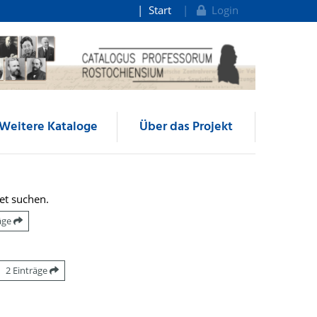
Start
Login
Weitere Kataloge
Über das Projekt
et suchen.
räge
2 Einträge