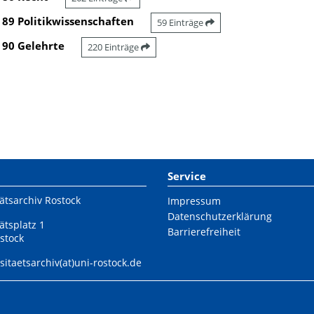
89 Politikwissenschaften
59 Einträge
90 Gelehrte
220 Einträge
Service
ätsarchiv Rostock
Impressum
Datenschutzerklärung
ätsplatz 1
Barrierefreiheit
stock
sitaetsarchiv(at)uni-rostock.de