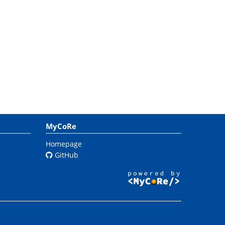
MyCoRe
Homepage
GitHub