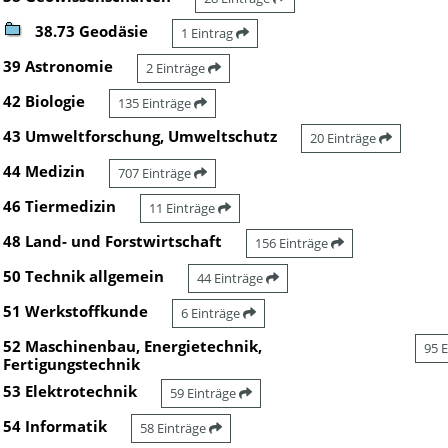
38.73 Geodäsie
1 Eintrag
39 Astronomie
2 Einträge
42 Biologie
135 Einträge
43 Umweltforschung, Umweltschutz
20 Einträge
44 Medizin
707 Einträge
46 Tiermedizin
11 Einträge
48 Land- und Forstwirtschaft
156 Einträge
50 Technik allgemein
44 Einträge
51 Werkstoffkunde
6 Einträge
52 Maschinenbau, Energietechnik,
95 
Fertigungstechnik
53 Elektrotechnik
59 Einträge
54 Informatik
58 Einträge