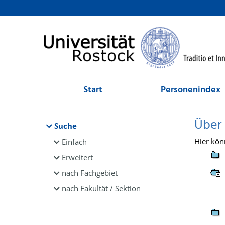
Browsen
direkt zum Inhalt
Start
Personenindex
Über
Suche
Hier kön
Einfach
Erweitert
nach Fachgebiet
nach Fakultät / Sektion