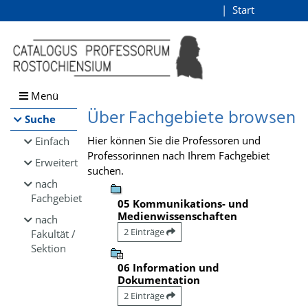
Browsen
Start
Login
direkt zum Inhalt
Menü
Über Fachgebiete browsen
Suche
Hier können Sie die Professoren und
Einfach
Professorinnen nach Ihrem Fachgebiet
Erweitert
suchen.
nach
Fachgebiet
05 Kommunikations- und
Medienwissenschaften
nach
2 Einträge
Fakultät /
Sektion
06 Information und
Dokumentation
2 Einträge