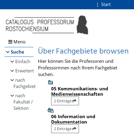
Browsen
Start
Login
direkt zum Inhalt
Menü
Über Fachgebiete browsen
Suche
Hier können Sie die Professoren und
Einfach
Professorinnen nach Ihrem Fachgebiet
Erweitert
suchen.
nach
Fachgebiet
05 Kommunikations- und
Medienwissenschaften
nach
2 Einträge
Fakultät /
Sektion
06 Information und
Dokumentation
2 Einträge