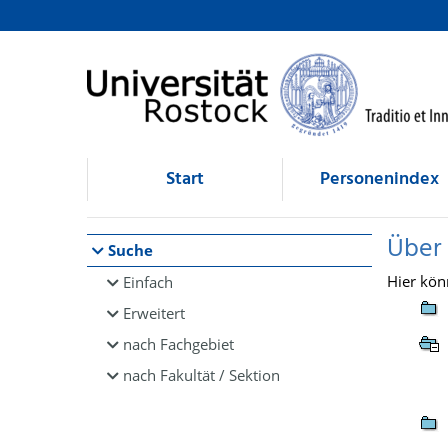
Browsen
direkt zum Inhalt
Start
Personenindex
Über
Suche
Hier kön
Einfach
Erweitert
nach Fachgebiet
nach Fakultät / Sektion