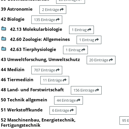
39 Astronomie
2 Einträge
42 Biologie
135 Einträge
42.13 Molekularbiologie
1 Eintrag
42.60 Zoologie: Allgemeines
1 Eintrag
42.63 Tierphysiologie
1 Eintrag
43 Umweltforschung, Umweltschutz
20 Einträge
44 Medizin
707 Einträge
46 Tiermedizin
11 Einträge
48 Land- und Forstwirtschaft
156 Einträge
50 Technik allgemein
44 Einträge
51 Werkstoffkunde
6 Einträge
52 Maschinenbau, Energietechnik,
95 
Fertigungstechnik