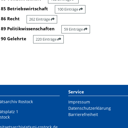
85 Betriebswirtschaft
100 Einträge
86 Recht
262 Einträge
89 Politikwissenschaften
59 Einträge
90 Gelehrte
220 Einträge
Service
ätsarchiv Rostock
Impressum
Datenschutzerklärung
ätsplatz 1
Barrierefreiheit
stock
sitaetsarchiv(at)uni-rostock.de