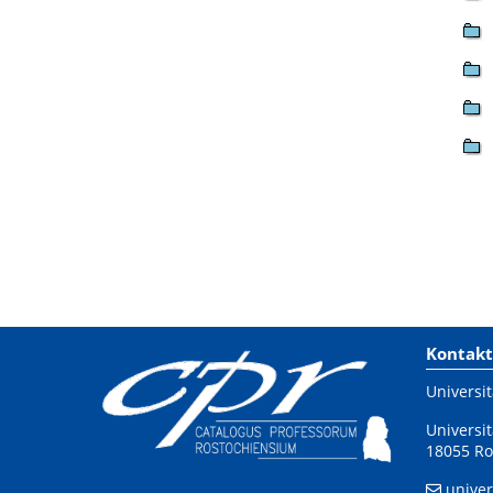
Kontakt
Universit
Universit
18055 Ro
univer