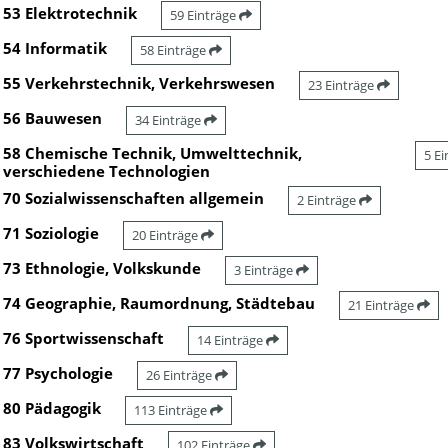
53 Elektrotechnik
59 Einträge
54 Informatik
58 Einträge
55 Verkehrstechnik, Verkehrswesen
23 Einträge
56 Bauwesen
34 Einträge
58 Chemische Technik, Umwelttechnik,
5 E
verschiedene Technologien
70 Sozialwissenschaften allgemein
2 Einträge
71 Soziologie
20 Einträge
73 Ethnologie, Volkskunde
3 Einträge
74 Geographie, Raumordnung, Städtebau
21 Einträge
76 Sportwissenschaft
14 Einträge
77 Psychologie
26 Einträge
80 Pädagogik
113 Einträge
83 Volkswirtschaft
102 Einträge