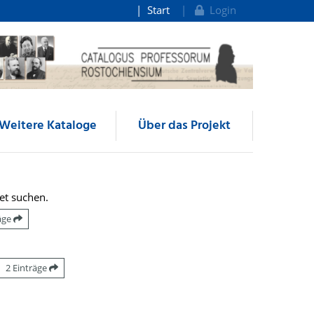
Start
Login
Weitere Kataloge
Über das Projekt
et suchen.
räge
2 Einträge