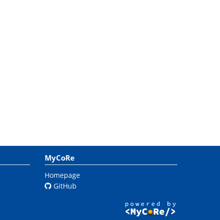
MyCoRe
Homepage
GitHub