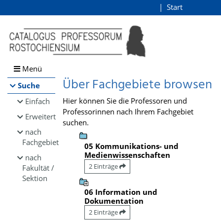
Browsen
Start
Login
direkt zum Inhalt
Menü
Über Fachgebiete browsen
Suche
Hier können Sie die Professoren und
Einfach
Professorinnen nach Ihrem Fachgebiet
Erweitert
suchen.
nach
Fachgebiet
05 Kommunikations- und
Medienwissenschaften
nach
2 Einträge
Fakultät /
Sektion
06 Information und
Dokumentation
2 Einträge