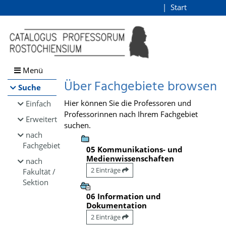
Browsen
Start
Login
direkt zum Inhalt
Menü
Über Fachgebiete browsen
Suche
Hier können Sie die Professoren und
Einfach
Professorinnen nach Ihrem Fachgebiet
Erweitert
suchen.
nach
Fachgebiet
05 Kommunikations- und
Medienwissenschaften
nach
2 Einträge
Fakultät /
Sektion
06 Information und
Dokumentation
2 Einträge