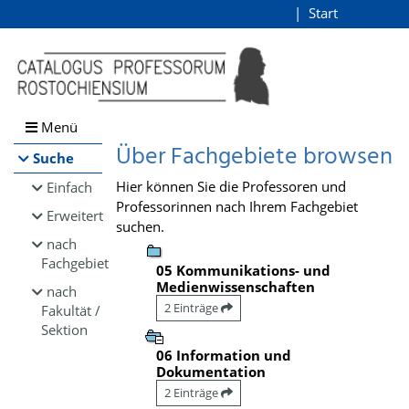
Browsen
Start
Login
direkt zum Inhalt
Menü
Über Fachgebiete browsen
Suche
Hier können Sie die Professoren und
Einfach
Professorinnen nach Ihrem Fachgebiet
Erweitert
suchen.
nach
Fachgebiet
05 Kommunikations- und
Medienwissenschaften
nach
2 Einträge
Fakultät /
Sektion
06 Information und
Dokumentation
2 Einträge