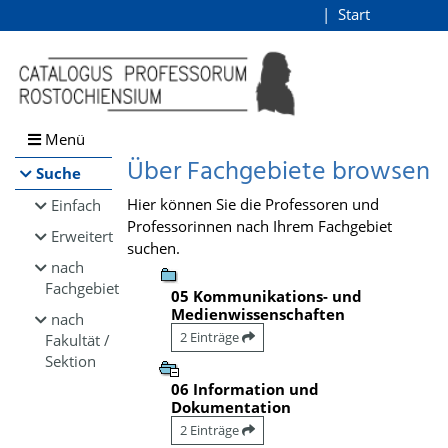
Browsen
Start
Login
direkt zum Inhalt
Menü
Über Fachgebiete browsen
Suche
Hier können Sie die Professoren und
Einfach
Professorinnen nach Ihrem Fachgebiet
Erweitert
suchen.
nach
Fachgebiet
05 Kommunikations- und
Medienwissenschaften
nach
2 Einträge
Fakultät /
Sektion
06 Information und
Dokumentation
2 Einträge