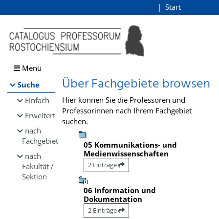
Browsen
Start
Login
direkt zum Inhalt
Menü
Über Fachgebiete browsen
Suche
Hier können Sie die Professoren und
Einfach
Professorinnen nach Ihrem Fachgebiet
Erweitert
suchen.
nach
Fachgebiet
05 Kommunikations- und
Medienwissenschaften
nach
2 Einträge
Fakultät /
Sektion
06 Information und
Dokumentation
2 Einträge