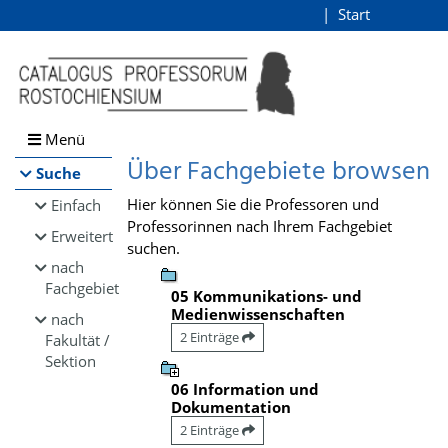
Browsen
Start
Login
direkt zum Inhalt
Menü
Über Fachgebiete browsen
Suche
Hier können Sie die Professoren und
Einfach
Professorinnen nach Ihrem Fachgebiet
Erweitert
suchen.
nach
Fachgebiet
05 Kommunikations- und
Medienwissenschaften
nach
2 Einträge
Fakultät /
Sektion
06 Information und
Dokumentation
2 Einträge