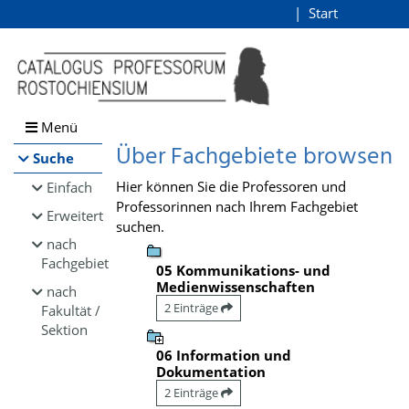
Browsen
Start
Login
direkt zum Inhalt
Menü
Über Fachgebiete browsen
Suche
Hier können Sie die Professoren und
Einfach
Professorinnen nach Ihrem Fachgebiet
Erweitert
suchen.
nach
Fachgebiet
05 Kommunikations- und
Medienwissenschaften
nach
2 Einträge
Fakultät /
Sektion
06 Information und
Dokumentation
2 Einträge