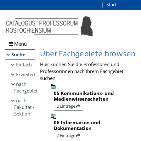
Browsen
Start
Login
direkt zum Inhalt
Menü
Über Fachgebiete browsen
Suche
Hier können Sie die Professoren und
Einfach
Professorinnen nach Ihrem Fachgebiet
Erweitert
suchen.
nach
Fachgebiet
05 Kommunikations- und
Medienwissenschaften
nach
2 Einträge
Fakultät /
Sektion
06 Information und
Dokumentation
2 Einträge