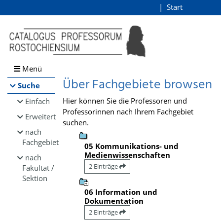
Browsen
Start
Login
direkt zum Inhalt
Menü
Über Fachgebiete browsen
Suche
Hier können Sie die Professoren und
Einfach
Professorinnen nach Ihrem Fachgebiet
Erweitert
suchen.
nach
Fachgebiet
05 Kommunikations- und
Medienwissenschaften
nach
2 Einträge
Fakultät /
Sektion
06 Information und
Dokumentation
2 Einträge