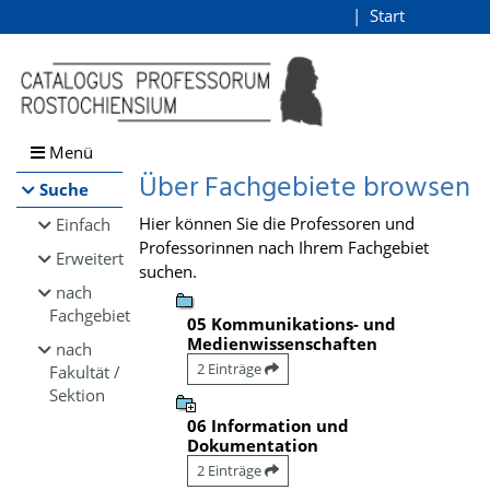
Browsen
Start
Login
direkt zum Inhalt
Menü
Über Fachgebiete browsen
Suche
Hier können Sie die Professoren und
Einfach
Professorinnen nach Ihrem Fachgebiet
Erweitert
suchen.
nach
Fachgebiet
05 Kommunikations- und
Medienwissenschaften
nach
2 Einträge
Fakultät /
Sektion
06 Information und
Dokumentation
2 Einträge