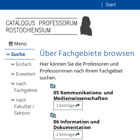
Browsen
Start
Login
direkt zum Inhalt
Menü
Über Fachgebiete browsen
Suche
Hier können Sie die Professoren und
Einfach
Professorinnen nach Ihrem Fachgebiet
Erweitert
suchen.
nach
Fachgebiet
05 Kommunikations- und
Medienwissenschaften
nach
2 Einträge
Fakultät /
Sektion
06 Information und
Dokumentation
2 Einträge