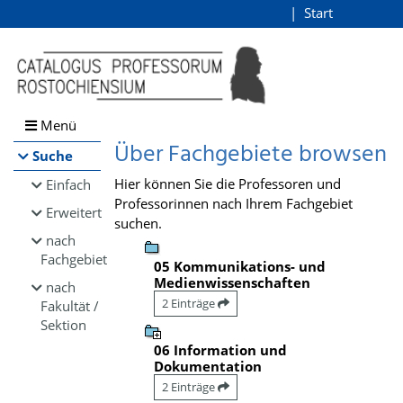
Browsen
Start
Login
direkt zum Inhalt
Menü
Über Fachgebiete browsen
Suche
Hier können Sie die Professoren und
Einfach
Professorinnen nach Ihrem Fachgebiet
Erweitert
suchen.
nach
Fachgebiet
05 Kommunikations- und
Medienwissenschaften
nach
2 Einträge
Fakultät /
Sektion
06 Information und
Dokumentation
2 Einträge