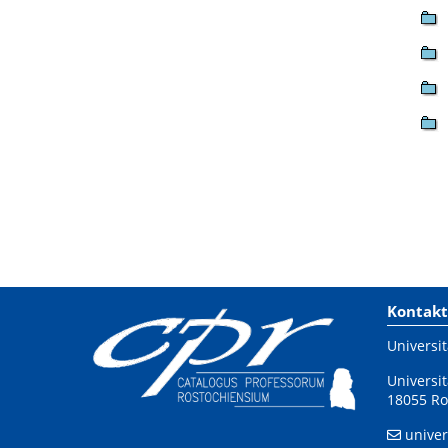
Kontakt
Universit
Universit
18055 Ro
univer