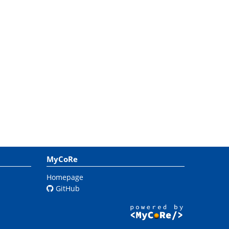
MyCoRe
Homepage
GitHub