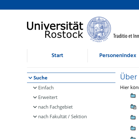
Browsen
direkt zum Inhalt
Start
Personenindex
Über
Suche
Hier kön
Einfach
Erweitert
nach Fachgebiet
nach Fakultät / Sektion