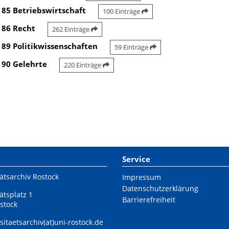
85 Betriebswirtschaft
100 Einträge
86 Recht
262 Einträge
89 Politikwissenschaften
59 Einträge
90 Gelehrte
220 Einträge
Service
ätsarchiv Rostock
Impressum
Datenschutzerklärung
ätsplatz 1
Barrierefreiheit
stock
sitaetsarchiv(at)uni-rostock.de