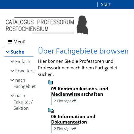
Browsen
Start
Login
direkt zum Inhalt
Menü
Über Fachgebiete browsen
Suche
Hier können Sie die Professoren und
Einfach
Professorinnen nach Ihrem Fachgebiet
Erweitert
suchen.
nach
Fachgebiet
05 Kommunikations- und
Medienwissenschaften
nach
2 Einträge
Fakultät /
Sektion
06 Information und
Dokumentation
2 Einträge