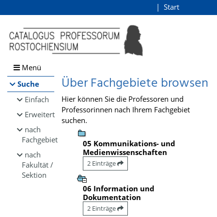
Browsen
Start
Login
direkt zum Inhalt
Menü
Über Fachgebiete browsen
Suche
Hier können Sie die Professoren und
Einfach
Professorinnen nach Ihrem Fachgebiet
Erweitert
suchen.
nach
Fachgebiet
05 Kommunikations- und
Medienwissenschaften
nach
2 Einträge
Fakultät /
Sektion
06 Information und
Dokumentation
2 Einträge