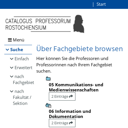
Browsen
Start
Login
direkt zum Inhalt
Menü
Über Fachgebiete browsen
Suche
Hier können Sie die Professoren und
Einfach
Professorinnen nach Ihrem Fachgebiet
Erweitert
suchen.
nach
Fachgebiet
05 Kommunikations- und
Medienwissenschaften
nach
2 Einträge
Fakultät /
Sektion
06 Information und
Dokumentation
2 Einträge