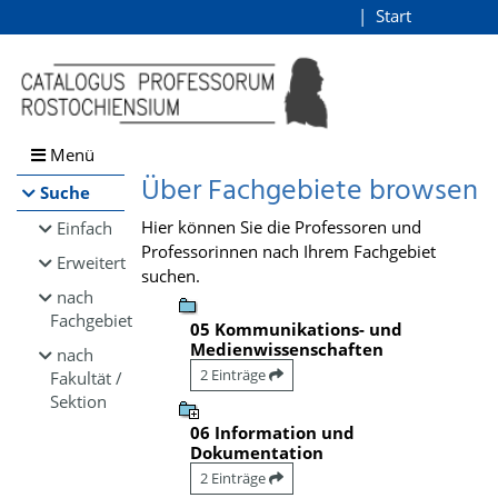
Browsen
Start
Login
direkt zum Inhalt
Menü
Über Fachgebiete browsen
Suche
Hier können Sie die Professoren und
Einfach
Professorinnen nach Ihrem Fachgebiet
Erweitert
suchen.
nach
Fachgebiet
05 Kommunikations- und
Medienwissenschaften
nach
2 Einträge
Fakultät /
Sektion
06 Information und
Dokumentation
2 Einträge