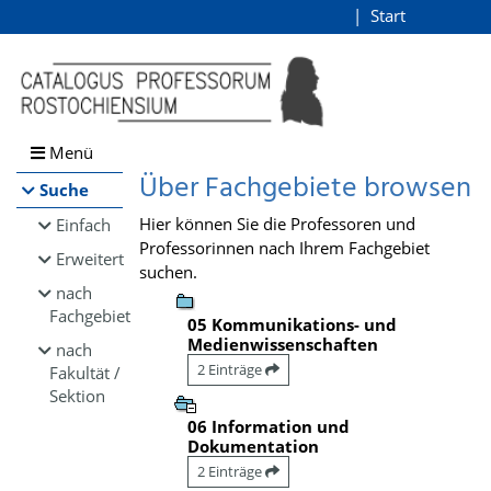
Browsen
Start
Login
direkt zum Inhalt
Menü
Über Fachgebiete browsen
Suche
Hier können Sie die Professoren und
Einfach
Professorinnen nach Ihrem Fachgebiet
Erweitert
suchen.
nach
Fachgebiet
05 Kommunikations- und
Medienwissenschaften
nach
2 Einträge
Fakultät /
Sektion
06 Information und
Dokumentation
2 Einträge