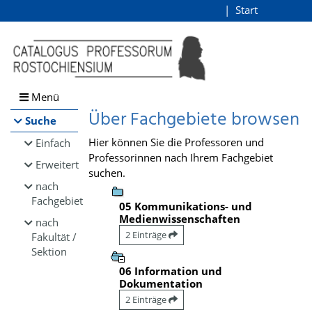
Browsen
Start
Login
direkt zum Inhalt
Menü
Über Fachgebiete browsen
Suche
Hier können Sie die Professoren und
Einfach
Professorinnen nach Ihrem Fachgebiet
Erweitert
suchen.
nach
Fachgebiet
05 Kommunikations- und
Medienwissenschaften
nach
2 Einträge
Fakultät /
Sektion
06 Information und
Dokumentation
2 Einträge