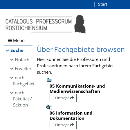
Browsen
Start
Login
direkt zum Inhalt
Menü
Über Fachgebiete browsen
Suche
Hier können Sie die Professoren und
Einfach
Professorinnen nach Ihrem Fachgebiet
Erweitert
suchen.
nach
Fachgebiet
05 Kommunikations- und
Medienwissenschaften
nach
2 Einträge
Fakultät /
Sektion
06 Information und
Dokumentation
2 Einträge