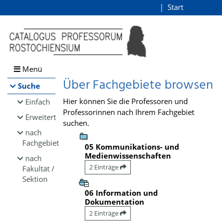
Browsen
Start
Login
direkt zum Inhalt
Menü
Über Fachgebiete browsen
Suche
Hier können Sie die Professoren und
Einfach
Professorinnen nach Ihrem Fachgebiet
Erweitert
suchen.
nach
Fachgebiet
05 Kommunikations- und
Medienwissenschaften
nach
2 Einträge
Fakultät /
Sektion
06 Information und
Dokumentation
2 Einträge