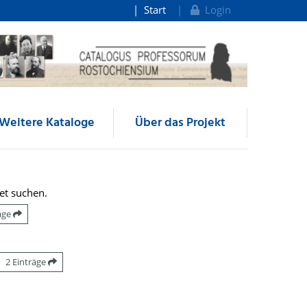
Start
Login
Weitere Kataloge
Über das Projekt
et suchen.
räge
2 Einträge