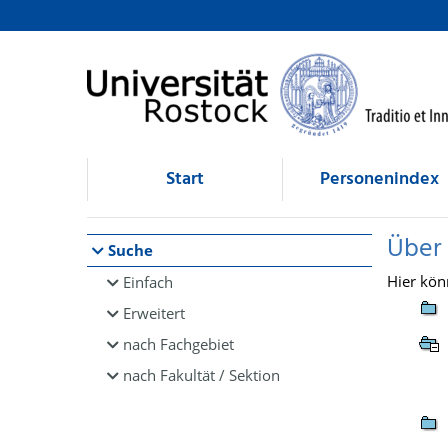
Browsen
direkt zum Inhalt
Start
Personenindex
Über
Suche
Hier kön
Einfach
Erweitert
nach Fachgebiet
nach Fakultät / Sektion