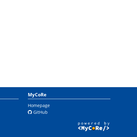
MyCoRe
Homepage
GitHub