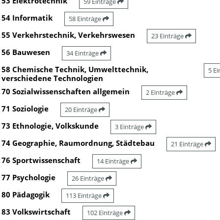
53 Elektrotechnik
59 Einträge
54 Informatik
58 Einträge
55 Verkehrstechnik, Verkehrswesen
23 Einträge
56 Bauwesen
34 Einträge
58 Chemische Technik, Umwelttechnik,
5 E
verschiedene Technologien
70 Sozialwissenschaften allgemein
2 Einträge
71 Soziologie
20 Einträge
73 Ethnologie, Volkskunde
3 Einträge
74 Geographie, Raumordnung, Städtebau
21 Einträge
76 Sportwissenschaft
14 Einträge
77 Psychologie
26 Einträge
80 Pädagogik
113 Einträge
83 Volkswirtschaft
102 Einträge