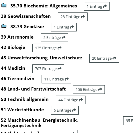
35.70 Biochemie: Allgemeines
1 Eintrag
38 Geowissenschaften
28 Einträge
38.73 Geodäsie
1 Eintrag
39 Astronomie
2 Einträge
42 Biologie
135 Einträge
43 Umweltforschung, Umweltschutz
20 Einträge
44 Medizin
707 Einträge
46 Tiermedizin
11 Einträge
48 Land- und Forstwirtschaft
156 Einträge
50 Technik allgemein
44 Einträge
51 Werkstoffkunde
6 Einträge
52 Maschinenbau, Energietechnik,
95 
Fertigungstechnik