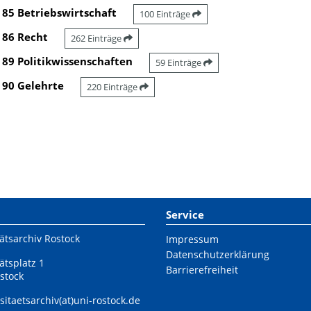
85 Betriebswirtschaft
100 Einträge
86 Recht
262 Einträge
89 Politikwissenschaften
59 Einträge
90 Gelehrte
220 Einträge
Service
ätsarchiv Rostock
Impressum
Datenschutzerklärung
ätsplatz 1
Barrierefreiheit
stock
sitaetsarchiv(at)uni-rostock.de