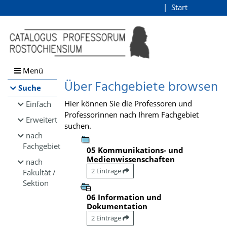
Browsen
Start
Login
direkt zum Inhalt
Menü
Über Fachgebiete browsen
Suche
Hier können Sie die Professoren und
Einfach
Professorinnen nach Ihrem Fachgebiet
Erweitert
suchen.
nach
Fachgebiet
05 Kommunikations- und
Medienwissenschaften
nach
2 Einträge
Fakultät /
Sektion
06 Information und
Dokumentation
2 Einträge