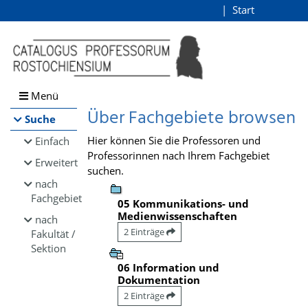
Browsen
Start
Login
direkt zum Inhalt
Menü
Über Fachgebiete browsen
Suche
Hier können Sie die Professoren und
Einfach
Professorinnen nach Ihrem Fachgebiet
Erweitert
suchen.
nach
Fachgebiet
05 Kommunikations- und
Medienwissenschaften
nach
2 Einträge
Fakultät /
Sektion
06 Information und
Dokumentation
2 Einträge