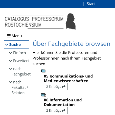
Browsen
Start
Login
direkt zum Inhalt
Menü
Über Fachgebiete browsen
Suche
Hier können Sie die Professoren und
Einfach
Professorinnen nach Ihrem Fachgebiet
Erweitert
suchen.
nach
Fachgebiet
05 Kommunikations- und
Medienwissenschaften
nach
2 Einträge
Fakultät /
Sektion
06 Information und
Dokumentation
2 Einträge