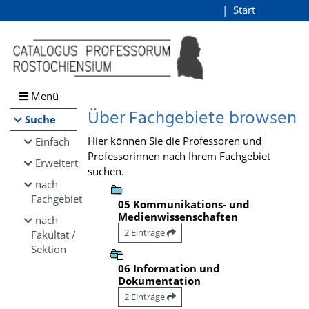
Browsen
Start
Login
direkt zum Inhalt
Menü
Über Fachgebiete browsen
Suche
Hier können Sie die Professoren und
Einfach
Professorinnen nach Ihrem Fachgebiet
Erweitert
suchen.
nach
Fachgebiet
05 Kommunikations- und
Medienwissenschaften
nach
2 Einträge
Fakultät /
Sektion
06 Information und
Dokumentation
2 Einträge