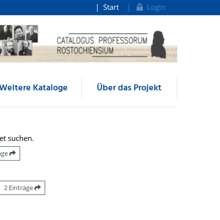
Start
Login
Weitere Kataloge
Über das Projekt
et suchen.
räge
2 Einträge