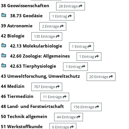
38 Geowissenschaften
28 Einträge
38.73 Geodäsie
1 Eintrag
39 Astronomie
2 Einträge
42 Biologie
135 Einträge
42.13 Molekularbiologie
1 Eintrag
42.60 Zoologie: Allgemeines
1 Eintrag
42.63 Tierphysiologie
1 Eintrag
43 Umweltforschung, Umweltschutz
20 Einträge
44 Medizin
707 Einträge
46 Tiermedizin
11 Einträge
48 Land- und Forstwirtschaft
156 Einträge
50 Technik allgemein
44 Einträge
51 Werkstoffkunde
6 Einträge