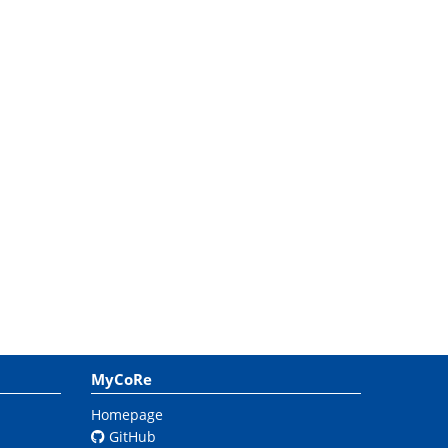
MyCoRe
Homepage
GitHub