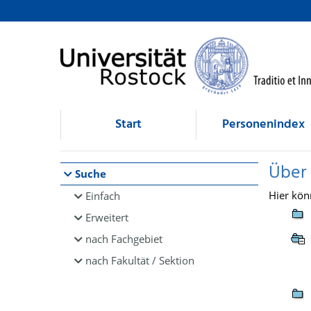
Browsen
direkt zum Inhalt
Start
Personenindex
Über
Suche
Hier kön
Einfach
Erweitert
nach Fachgebiet
nach Fakultät / Sektion