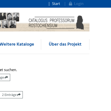
Start
Login
Weitere Kataloge
Über das Projekt
et suchen.
räge
2 Einträge