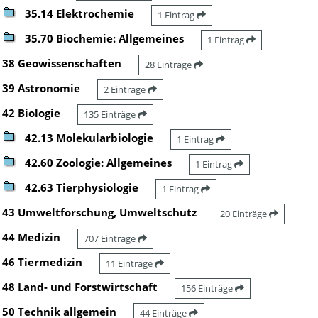
35.14 Elektrochemie
1 Eintrag
35.70 Biochemie: Allgemeines
1 Eintrag
38 Geowissenschaften
28 Einträge
39 Astronomie
2 Einträge
42 Biologie
135 Einträge
42.13 Molekularbiologie
1 Eintrag
42.60 Zoologie: Allgemeines
1 Eintrag
42.63 Tierphysiologie
1 Eintrag
43 Umweltforschung, Umweltschutz
20 Einträge
44 Medizin
707 Einträge
46 Tiermedizin
11 Einträge
48 Land- und Forstwirtschaft
156 Einträge
50 Technik allgemein
44 Einträge