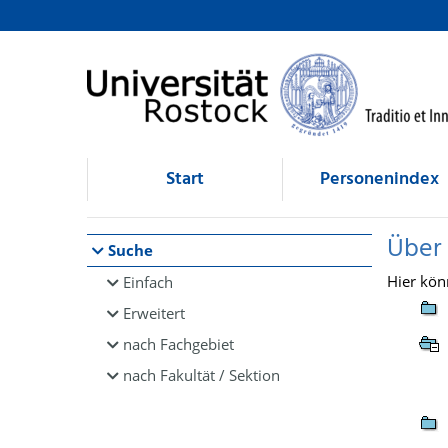
Browsen
direkt zum Inhalt
Start
Personenindex
Über
Suche
Hier kön
Einfach
Erweitert
nach Fachgebiet
nach Fakultät / Sektion