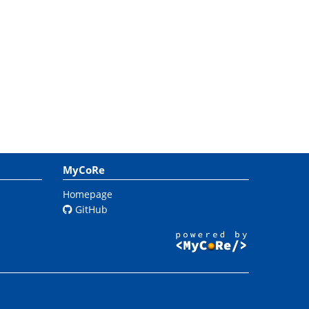
MyCoRe
Homepage
GitHub