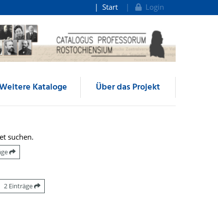
Start
Login
Weitere Kataloge
Über das Projekt
et suchen.
räge
2 Einträge