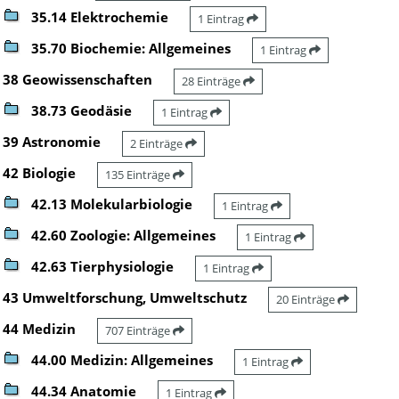
35.14 Elektrochemie
1 Eintrag
35.70 Biochemie: Allgemeines
1 Eintrag
38 Geowissenschaften
28 Einträge
38.73 Geodäsie
1 Eintrag
39 Astronomie
2 Einträge
42 Biologie
135 Einträge
42.13 Molekularbiologie
1 Eintrag
42.60 Zoologie: Allgemeines
1 Eintrag
42.63 Tierphysiologie
1 Eintrag
43 Umweltforschung, Umweltschutz
20 Einträge
44 Medizin
707 Einträge
44.00 Medizin: Allgemeines
1 Eintrag
44.34 Anatomie
1 Eintrag