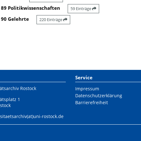
89 Politikwissenschaften
59 Einträge
90 Gelehrte
220 Einträge
Service
ätsarchiv Rostock
Impressum
Datenschutzerklärung
ätsplatz 1
Barrierefreiheit
stock
sitaetsarchiv(at)uni-rostock.de