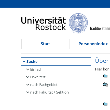
Browsen
direkt zum Inhalt
Start
Personenindex
Über
Suche
Hier kön
Einfach
Erweitert
nach Fachgebiet
nach Fakultät / Sektion