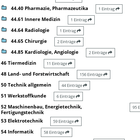
44.40 Pharmazie, Pharmazeutika
1 Eintrag
44.61 Innere Medizin
1 Eintrag
44.64 Radiologie
1 Eintrag
44.65 Chirurgie
2 Einträge
44.85 Kardiologie, Angiologie
2 Einträge
46 Tiermedizin
11 Einträge
48 Land- und Forstwirtschaft
156 Einträge
50 Technik allgemein
44 Einträge
51 Werkstoffkunde
6 Einträge
52 Maschinenbau, Energietechnik,
95 
Fertigungstechnik
53 Elektrotechnik
59 Einträge
54 Informatik
58 Einträge