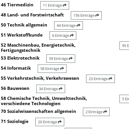
46 Tiermedizin
11 Einträge
48 Land- und Forstwirtschaft
156 Einträge
50 Technik allgemein
44 Einträge
51 Werkstoffkunde
6 Einträge
52 Maschinenbau, Energietechnik,
95 
Fertigungstechnik
53 Elektrotechnik
59 Einträge
54 Informatik
58 Einträge
55 Verkehrstechnik, Verkehrswesen
23 Einträge
56 Bauwesen
34 Einträge
58 Chemische Technik, Umwelttechnik,
5 E
verschiedene Technologien
70 Sozialwissenschaften allgemein
2 Einträge
71 Soziologie
20 Einträge