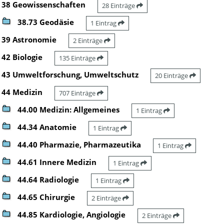
38 Geowissenschaften
28 Einträge
38.73 Geodäsie
1 Eintrag
39 Astronomie
2 Einträge
42 Biologie
135 Einträge
43 Umweltforschung, Umweltschutz
20 Einträge
44 Medizin
707 Einträge
44.00 Medizin: Allgemeines
1 Eintrag
44.34 Anatomie
1 Eintrag
44.40 Pharmazie, Pharmazeutika
1 Eintrag
44.61 Innere Medizin
1 Eintrag
44.64 Radiologie
1 Eintrag
44.65 Chirurgie
2 Einträge
44.85 Kardiologie, Angiologie
2 Einträge