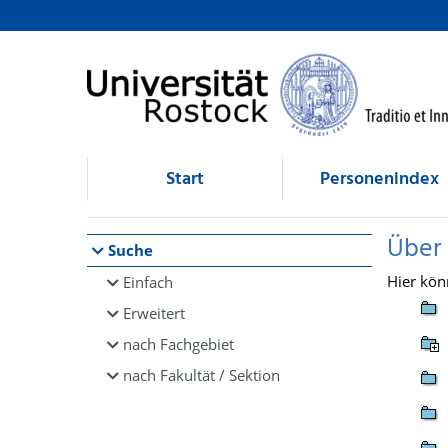
Browsen
direkt zum Inhalt
Start
Personenindex
Über
Suche
Hier kön
Einfach
Erweitert
nach Fachgebiet
nach Fakultät / Sektion