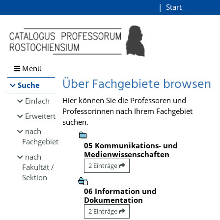
Browsen
Start
Login
direkt zum Inhalt
Menü
Über Fachgebiete browsen
Suche
Hier können Sie die Professoren und
Einfach
Professorinnen nach Ihrem Fachgebiet
Erweitert
suchen.
nach
Fachgebiet
05 Kommunikations- und
Medienwissenschaften
nach
2 Einträge
Fakultät /
Sektion
06 Information und
Dokumentation
2 Einträge