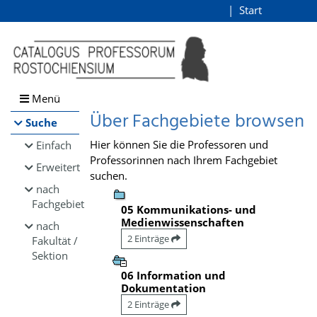
Browsen
Start
Login
direkt zum Inhalt
Menü
Über Fachgebiete browsen
Suche
Hier können Sie die Professoren und
Einfach
Professorinnen nach Ihrem Fachgebiet
Erweitert
suchen.
nach
Fachgebiet
05 Kommunikations- und
Medienwissenschaften
nach
2 Einträge
Fakultät /
Sektion
06 Information und
Dokumentation
2 Einträge