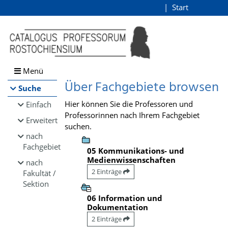
Browsen
Start
Login
direkt zum Inhalt
Menü
Über Fachgebiete browsen
Suche
Hier können Sie die Professoren und
Einfach
Professorinnen nach Ihrem Fachgebiet
Erweitert
suchen.
nach
Fachgebiet
05 Kommunikations- und
Medienwissenschaften
nach
2 Einträge
Fakultät /
Sektion
06 Information und
Dokumentation
2 Einträge