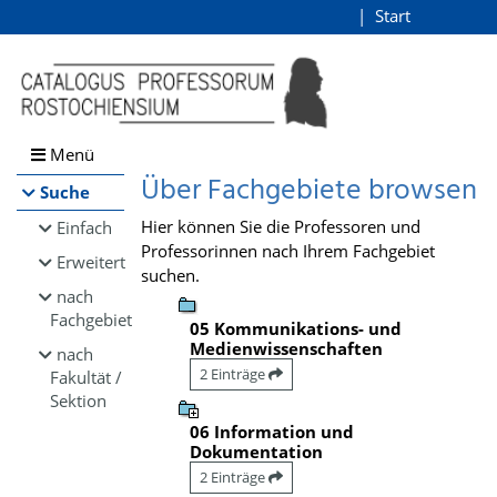
Browsen
Start
Login
direkt zum Inhalt
Menü
Über Fachgebiete browsen
Suche
Hier können Sie die Professoren und
Einfach
Professorinnen nach Ihrem Fachgebiet
Erweitert
suchen.
nach
Fachgebiet
05 Kommunikations- und
Medienwissenschaften
nach
2 Einträge
Fakultät /
Sektion
06 Information und
Dokumentation
2 Einträge