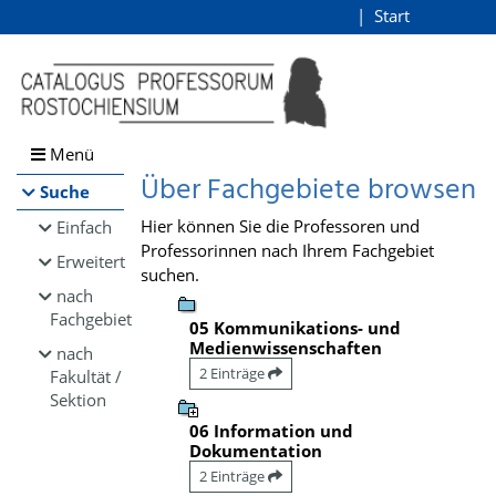
Browsen
Start
Login
direkt zum Inhalt
Menü
Über Fachgebiete browsen
Suche
Hier können Sie die Professoren und
Einfach
Professorinnen nach Ihrem Fachgebiet
Erweitert
suchen.
nach
Fachgebiet
05 Kommunikations- und
Medienwissenschaften
nach
2 Einträge
Fakultät /
Sektion
06 Information und
Dokumentation
2 Einträge