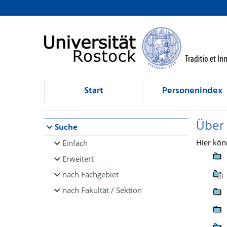
Browsen
direkt zum Inhalt
Start
Personenindex
Über
Suche
Hier kön
Einfach
Erweitert
nach Fachgebiet
nach Fakultät / Sektion