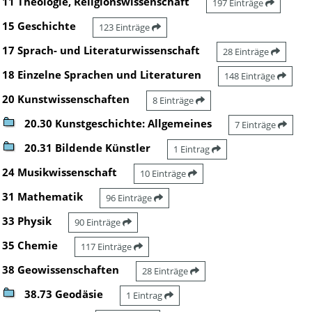
11 Theologie, Religionswissenschaft
197 Einträge
15 Geschichte
123 Einträge
17 Sprach- und Literaturwissenschaft
28 Einträge
18 Einzelne Sprachen und Literaturen
148 Einträge
20 Kunstwissenschaften
8 Einträge
20.30 Kunstgeschichte: Allgemeines
7 Einträge
20.31 Bildende Künstler
1 Eintrag
24 Musikwissenschaft
10 Einträge
31 Mathematik
96 Einträge
33 Physik
90 Einträge
35 Chemie
117 Einträge
38 Geowissenschaften
28 Einträge
38.73 Geodäsie
1 Eintrag