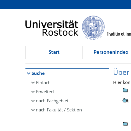
Browsen
direkt zum Inhalt
Start
Personenindex
Über
Suche
Hier kön
Einfach
Erweitert
nach Fachgebiet
nach Fakultät / Sektion