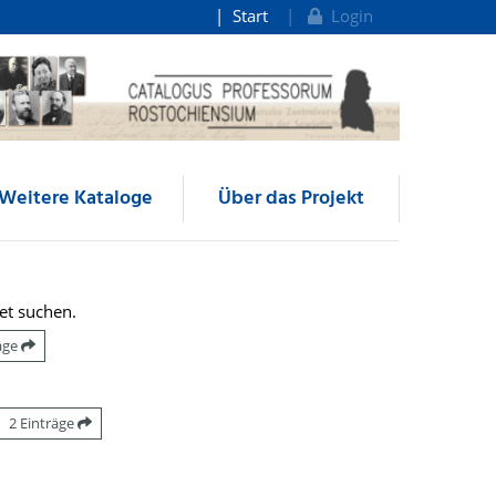
Start
Login
Weitere Kataloge
Über das Projekt
et suchen.
räge
2 Einträge