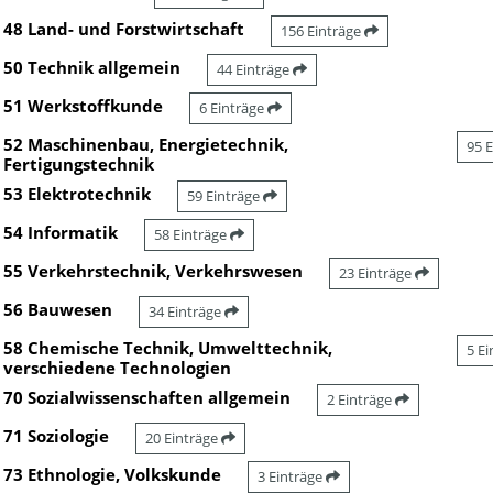
48 Land- und Forstwirtschaft
156 Einträge
50 Technik allgemein
44 Einträge
51 Werkstoffkunde
6 Einträge
52 Maschinenbau, Energietechnik,
95 
Fertigungstechnik
53 Elektrotechnik
59 Einträge
54 Informatik
58 Einträge
55 Verkehrstechnik, Verkehrswesen
23 Einträge
56 Bauwesen
34 Einträge
58 Chemische Technik, Umwelttechnik,
5 E
verschiedene Technologien
70 Sozialwissenschaften allgemein
2 Einträge
71 Soziologie
20 Einträge
73 Ethnologie, Volkskunde
3 Einträge