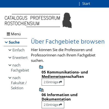
Browsen
Start
Login
direkt zum Inhalt
Menü
Über Fachgebiete browsen
Suche
Hier können Sie die Professoren und
Einfach
Professorinnen nach Ihrem Fachgebiet
Erweitert
suchen.
nach
Fachgebiet
05 Kommunikations- und
Medienwissenschaften
nach
2 Einträge
Fakultät /
Sektion
06 Information und
Dokumentation
2 Einträge