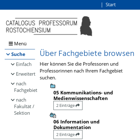
Browsen
Start
Login
direkt zum Inhalt
Menü
Über Fachgebiete browsen
Suche
Hier können Sie die Professoren und
Einfach
Professorinnen nach Ihrem Fachgebiet
Erweitert
suchen.
nach
Fachgebiet
05 Kommunikations- und
Medienwissenschaften
nach
2 Einträge
Fakultät /
Sektion
06 Information und
Dokumentation
2 Einträge