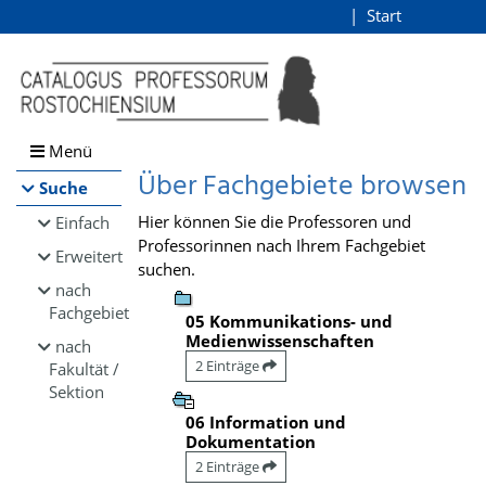
Browsen
Start
Login
direkt zum Inhalt
Menü
Über Fachgebiete browsen
Suche
Hier können Sie die Professoren und
Einfach
Professorinnen nach Ihrem Fachgebiet
Erweitert
suchen.
nach
Fachgebiet
05 Kommunikations- und
Medienwissenschaften
nach
2 Einträge
Fakultät /
Sektion
06 Information und
Dokumentation
2 Einträge