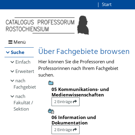
Browsen
Start
Login
direkt zum Inhalt
Menü
Über Fachgebiete browsen
Suche
Hier können Sie die Professoren und
Einfach
Professorinnen nach Ihrem Fachgebiet
Erweitert
suchen.
nach
Fachgebiet
05 Kommunikations- und
Medienwissenschaften
nach
2 Einträge
Fakultät /
Sektion
06 Information und
Dokumentation
2 Einträge